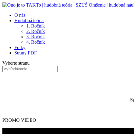
O nás
Hudobná teória
1. Ročník
2. Ročník
3. Ročník
4. Ročník
Fotky
Strany PDF
Vyberte stranu
Sp
PROMO VIDEO