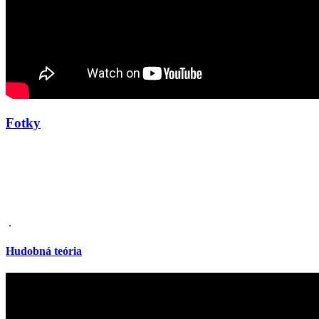
Fotky
.
Hudobná teória