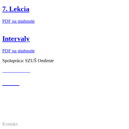
7. Lekcia
PDF na stiahnutie
Intervaly
PDF na stiahnutie
Spolupráca: SZUŠ Omšenie
szusomsenie.sk
O nás
Hudobná teória
Fotky
Videá
Kontakt: