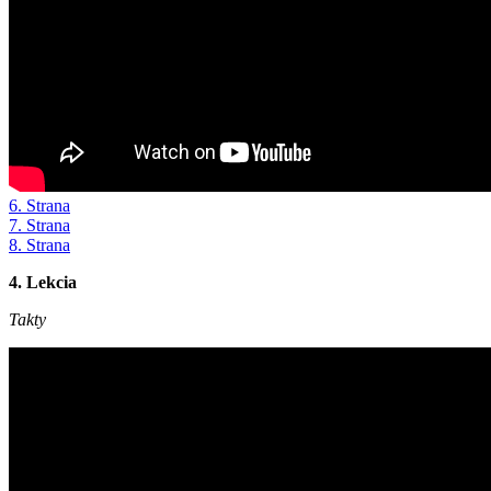
6. Strana
7. Strana
8. Strana
4. Lekcia
Takty