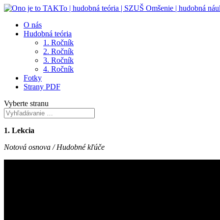
O nás
Hudobná teória
1. Ročník
2. Ročník
3. Ročník
4. Ročník
Fotky
Strany PDF
Vyberte stranu
1. Lekcia
Notová osnova / Hudobné kľúče