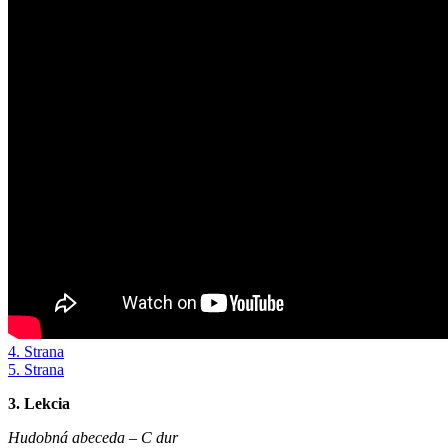
4. Strana
5. Strana
3. Lekcia
Hudobná abeceda –
C dur